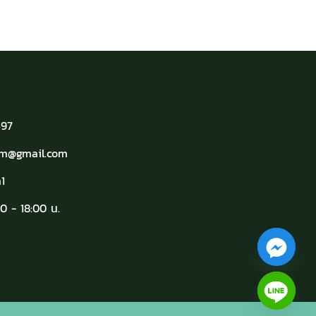
497
arm@gmail.com
1
0 - 18:00 น.