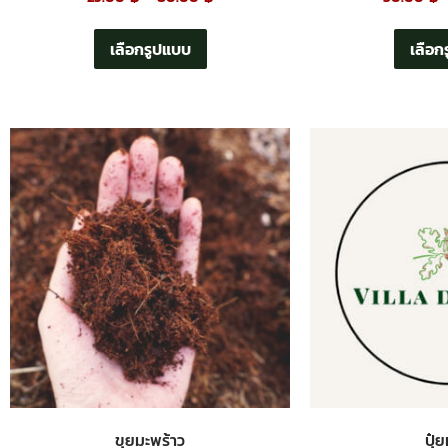
เลือกรูปแบบ
เลือก
ขุยมะพร้าว
ปุ๋