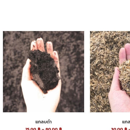
แกลบดำ
แกล
25.00
฿
–
80.00
฿
30.00
฿