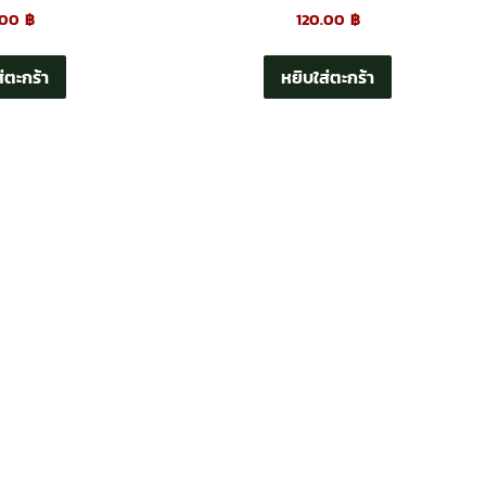
.00
฿
120.00
฿
่ตะกร้า
หยิบใส่ตะกร้า