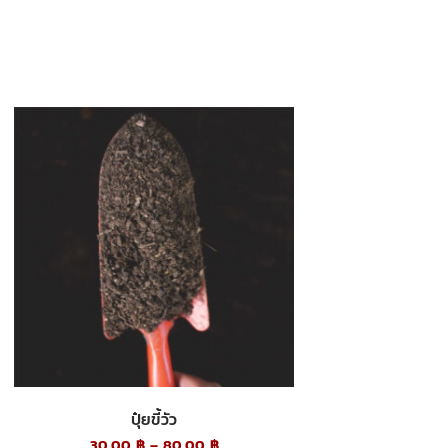
ปุ๋ยขี้วัว
30.00
฿
–
80.00
฿