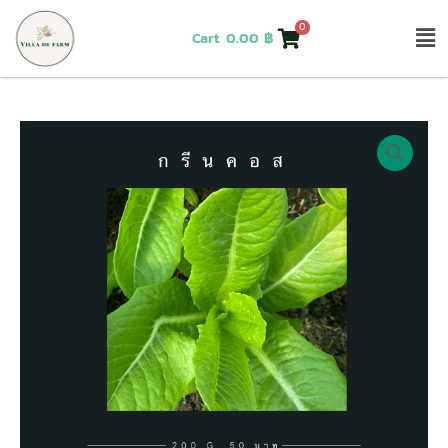
Skip
0
Ma
Cart
0.00
฿
to
content
Me
จำนวน
กรี
นคอส
200
G
ชิ้น